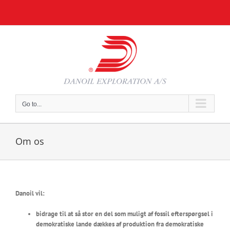
Skip
to
content
Go to...
Om os
Danoil vil:
bidrage til at så stor en del som muligt af fossil efterspørgsel i
demokratiske lande dækkes af produktion fra demokratiske