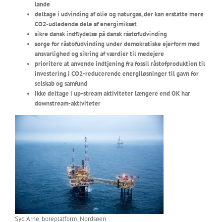
lande
deltage i udvinding af olie og naturgas, der kan erstatte mere
CO2-udledende dele af energimikset
sikre dansk indflydelse på dansk råstofudvinding
sørge for råstofudvinding under demokratiske ejerform med
ansvarlighed og sikring af værdier til medejere
prioritere at anvende indtjening fra fossil råstofproduktion til
investering i CO2-reducerende energiløsninger til gavn for
selskab og samfund
Ikke deltage i up-stream aktiviteter længere end OK har
downstream
-aktiviteter
Syd Arne, boreplatform, Nordsøen