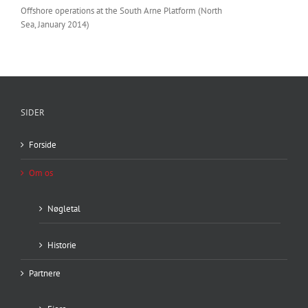
Offshore operations at the South Arne Platform (North
Sea, January 2014)
SIDER
Forside
Om os
Nøgletal
Historie
Partnere